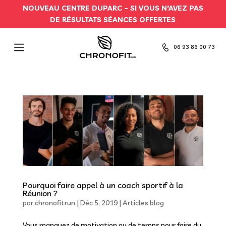
NOUVEAU CENTRE DUPARC –
SI VOUS N’AVEZ PAS
DE RÉSULTATS SÉANCES OFFERTES
06 93 86 00 73
Pourquoi faire appel à un coach sportif à la
Réunion ?
par
chronofitrun
|
Déc 5, 2019
|
Articles blog
Vous manquez de motivation ou de temps pour faire du