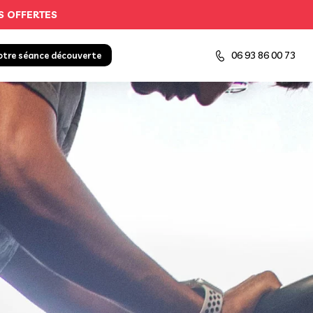
S OFFERTES
06 93 86 00 73
otre séance découverte