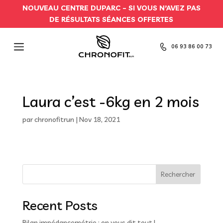
NOUVEAU CENTRE DUPARC –
SI VOUS N’AVEZ PAS
DE RÉSULTATS SÉANCES OFFERTES
06 93 86 00 73
Laura c’est -6kg en 2 mois
par
chronofitrun
|
Nov 18, 2021
Rechercher
Recent Posts
Bilan impédancemétrie : on vous dit tout !