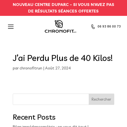
NOUVEAU CENTRE DUPARC –
SI VOUS N’AVEZ PAS
DE RÉSULTATS SÉANCES OFFERTES
06 93 86 00 73
J’ai Perdu Plus de 40 Kilos!
par
chronofitrun
|
Août 27, 2024
Rechercher
Recent Posts
Bilan impédancemétrie : on vous dit tout !