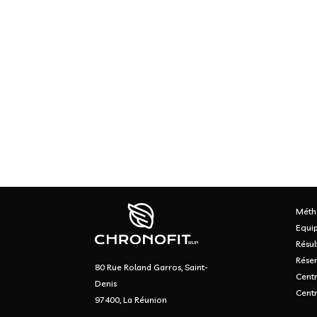
Méth
Equi
Résul
Réser
80 Rue Roland Garros, Saint-
Centr
Denis
Cent
97400, La Réunion