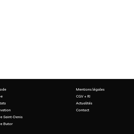
ode
Mentions légales
pe
CGV + RI
tats
Actualités
vation
Contact
e Saint-Denis
re Butor