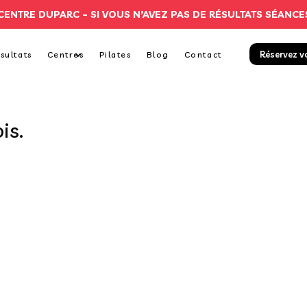
CENTRE DUPARC –
SI VOUS N’AVEZ PAS DE RÉSULTATS SÉANCE
Réservez v
sultats
Centres
Pilates
Blog
Contact
is.