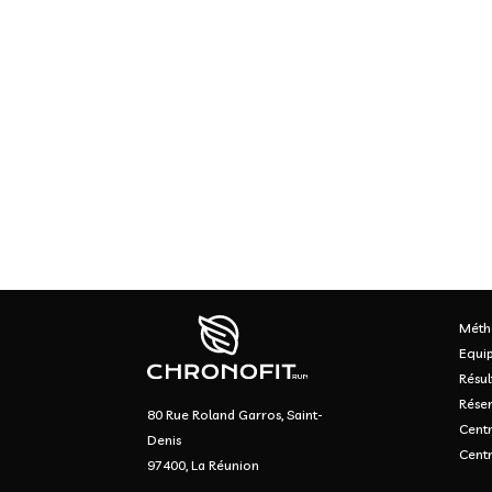
Méth
Equi
Résul
Réser
80 Rue Roland Garros, Saint-
Centr
Denis
Cent
97400, La Réunion