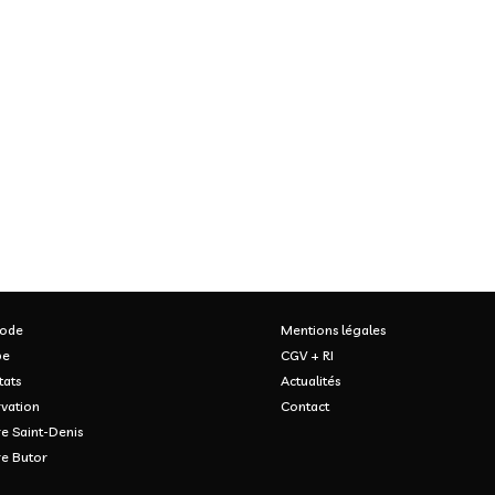
ode
Mentions légales
pe
CGV + RI
tats
Actualités
vation
Contact
e Saint-Denis
re Butor