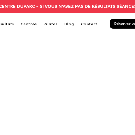
CENTRE DUPARC –
SI VOUS N’AVEZ PAS DE RÉSULTATS SÉANCE
Réservez v
sultats
Centres
Pilates
Blog
Contact