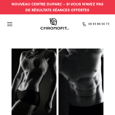
NOUVEAU CENTRE DUPARC –
SI VOUS N’AVEZ PAS
DE RÉSULTATS SÉANCES OFFERTES
06 93 86 00 73