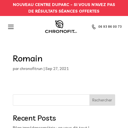
NOUVEAU CENTRE DUPARC –
SI VOUS N’AVEZ PAS
DE RÉSULTATS SÉANCES OFFERTES
06 93 86 00 73
Romain
par
chronofitrun
|
Sep 27, 2021
Rechercher
Recent Posts
Bilan impédancemétrie : on vous dit tout !