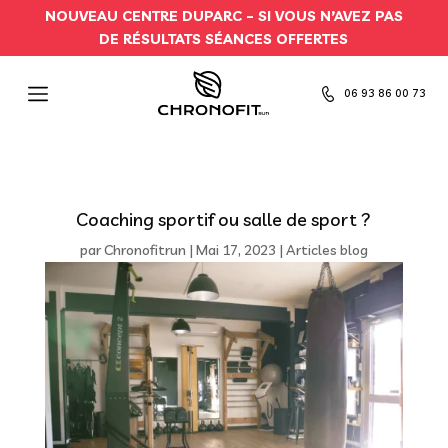
NOUVEAU CENTRE DUPARC –
SI VOUS N’AVEZ PAS
DE RÉSULTATS SÉANCES OFFERTES
06 93 86 00 73
Coaching sportif ou salle de sport ?
par
Chronofitrun
|
Mai 17, 2023
|
Articles blog